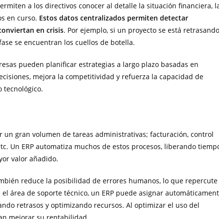
miten a los directivos conocer al detalle la situación financiera, l
os en curso.
Estos datos centralizados permiten detectar
onviertan en crisis
. Por ejemplo, si un proyecto se está retrasando
ase se encuentran los cuellos de botella.
resas pueden planificar estrategias a largo plazo basadas en
decisiones, mejora la competitividad y refuerza la capacidad de
 tecnológico.
 un gran volumen de tareas administrativas; facturación, control
 etc. Un ERP automatiza muchos de estos procesos, liberando tiemp
or valor añadido.
también reduce la posibilidad de errores humanos, lo que repercute
n el área de soporte técnico, un ERP puede asignar automáticamen
tando retrasos y optimizando recursos. Al optimizar el uso del
an mejorar su rentabilidad.