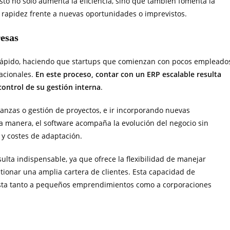
to no solo aumenta la eficiencia, sino que también fomenta la
n rapidez frente a nuevas oportunidades o imprevistos.
resas
y rápido, haciendo que startups que comienzan con pocos empleado
acionales.
En este proceso, contar con un ERP escalable resulta
control de su gestión interna
.
nzas o gestión de proyectos, e ir incorporando nuevas
a manera, el software acompaña la evolución del negocio sin
y costes de adaptación.
lta indispensable, ya que ofrece la flexibilidad de manejar
stionar una amplia cartera de clientes. Esta capacidad de
justa tanto a pequeños emprendimientos como a corporaciones