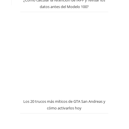
¿Cómo calcular la retención de IRPF y revisar los
datos antes del Modelo 100?
Los 20 trucos más míticos de GTA San Andreas y
cómo activarlos hoy