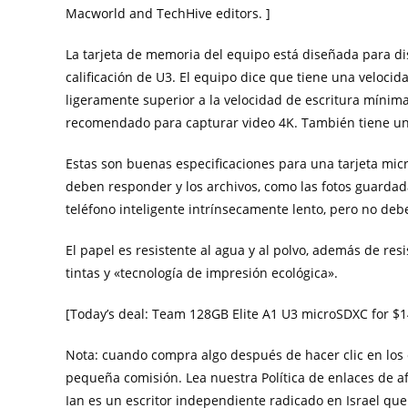
Macworld and TechHive editors. ]
La tarjeta de memoria del equipo está diseñada para dis
calificación de U3. El equipo dice que tiene una veloc
ligeramente superior a la velocidad de escritura mínima
recomendado para capturar video 4K. También tiene una
Estas son buenas especificaciones para una tarjeta mic
deben responder y los archivos, como las fotos guarda
teléfono inteligente intrínsecamente lento, pero no deb
El papel es resistente al agua y al polvo, además de res
tintas y «tecnología de impresión ecológica».
[Today’s deal: Team 128GB Elite A1 U3 microSDXC for $
Nota: cuando compra algo después de hacer clic en los 
pequeña comisión. Lea nuestra Política de enlaces de af
Ian es un escritor independiente radicado en Israel qu