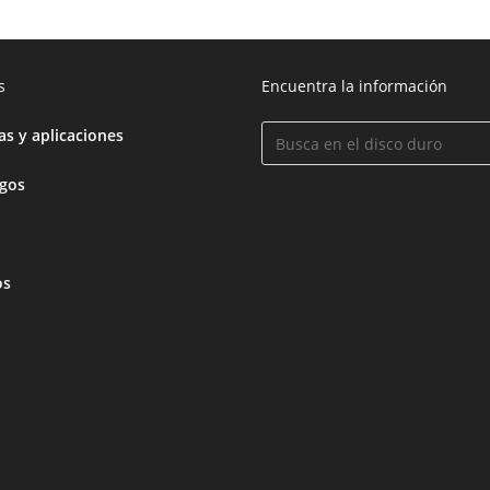
s
Encuentra la información
s y aplicaciones
egos
os