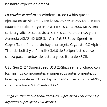
bastante experto en ambos.
La prueba se realiza
en Windows 10 de 64 bits que se
ejecuta en un sistema Core i7-5820K / Asus X99 Deluxe con
cuatro módulos Kingston DDR4 de 16 GB a 2666 MHz, una
tarjeta gráfica Zotac (Nvidia) GT 710 x2 PCIe de 1 GB y un
Asmedia ASM2142 USB 3.1 Gen 2 (USB SuperSpeed ​​10
Gbps). También a bordo hay una tarjeta Gigabyte GC-Alpine
Thunderbolt 3 y el Ramdisk 3.4.6 de Softperfect, que se
utiliza para pruebas de lectura y escritura de 48GB.
USB Gen 2×2 / SuperSpeed ​​USB 20Gbps se ha probado con
los mismos componentes enumerados anteriormente, con
la excepción de un Threadripper 3970X prestado por AMD y
una placa base MSI Creator TRX4.
Tenga en cuenta que USB4 admitirá SuperSpeed ​​USB 20Gbps y
agregará SuperSpeed ​​USB 40Gbps
.