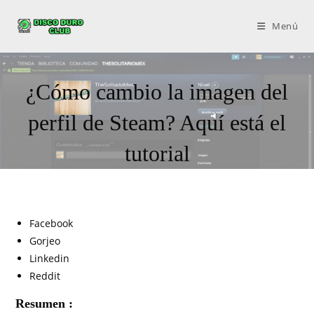
Menú
¿Cómo cambio la imagen del
perfil de Steam? Aquí está el
tutorial
Facebook
Gorjeo
Linkedin
Reddit
Resumen :