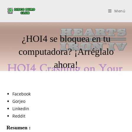
Menú
¿HOI4 se bloquea en tu
computadora? ¡Arréglalo
ahora!
Facebook
Gorjeo
Linkedin
Reddit
Resumen :