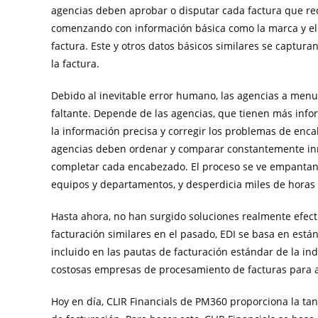
agencias deben aprobar o disputar cada factura que reci
comenzando con información básica como la marca y el p
factura. Este y otros datos básicos similares se captur
la factura.
Debido al inevitable error humano, las agencias a men
faltante. Depende de las agencias, que tienen más info
la información precisa y corregir los problemas de encab
agencias deben ordenar y comparar constantemente innu
completar cada encabezado. El proceso se ve empantana
equipos y departamentos, y desperdicia miles de horas a
Hasta ahora, no han surgido soluciones realmente efec
facturación similares en el pasado, EDI se basa en est
incluido en las pautas de facturación estándar de la ind
costosas empresas de procesamiento de facturas para ay
Hoy en día, CLIR Financials de PM360 proporciona la ta