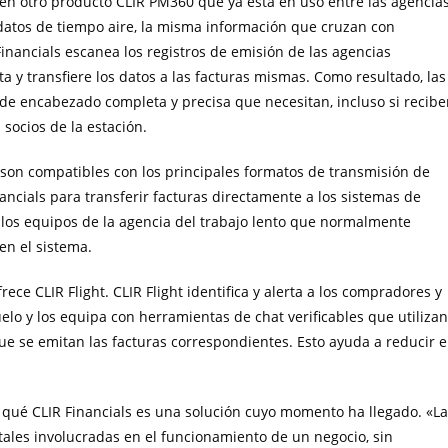
a en otro producto CLIR PM360 que ya está en uso entre las agencias
 datos de tiempo aire, la misma información que cruzan con
inancials escanea los registros de emisión de las agencias
cta y transfiere los datos a las facturas mismas. Como resultado, las
e encabezado completa y precisa que necesitan, incluso si recibe
socios de la estación.
son compatibles con los principales formatos de transmisión de
ancials para transferir facturas directamente a los sistemas de
a los equipos de la agencia del trabajo lento que normalmente
en el sistema.
ece CLIR Flight. CLIR Flight identifica y alerta a los compradores y
lo y los equipa con herramientas de chat verificables que utilizan
e se emitan las facturas correspondientes. Esto ayuda a reducir e
or qué CLIR Financials es una solución cuyo momento ha llegado. «La
ales involucradas en el funcionamiento de un negocio, sin