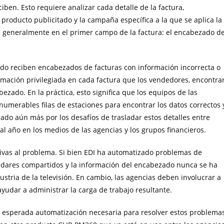
ben. Esto requiere analizar cada detalle de la factura,
roducto publicitado y la campaña específica a la que se aplica la
an generalmente en el primer campo de la factura: el encabezado d
udo reciben encabezados de facturas con información incorrecta o
rmación privilegiada en cada factura que los vendedores, encontra
ezado. En la práctica, esto significa que los equipos de las
merables filas de estaciones para encontrar los datos correctos 
do aún más por los desafíos de trasladar estos detalles entre
l año en los medios de las agencias y los grupos financieros.
tivas al problema. Si bien EDI ha automatizado problemas de
ándares compartidos y la información del encabezado nunca se ha
ustria de la televisión. En cambio, las agencias deben involucrar a
udar a administrar la carga de trabajo resultante.
n esperada automatización necesaria para resolver estos problema