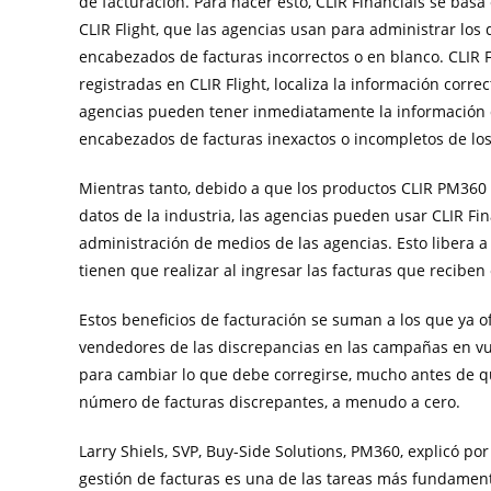
de facturación. Para hacer esto, CLIR Financials se bas
CLIR Flight, que las agencias usan para administrar los
encabezados de facturas incorrectos o en blanco. CLIR F
registradas en CLIR Flight, localiza la información corre
agencias pueden tener inmediatamente la información d
encabezados de facturas inexactos o incompletos de los 
Mientras tanto, debido a que los productos CLIR PM360 
datos de la industria, las agencias pueden usar CLIR Fin
administración de medios de las agencias. Esto libera 
tienen que realizar al ingresar las facturas que reciben 
Estos beneficios de facturación se suman a los que ya ofr
vendedores de las discrepancias en las campañas en vue
para cambiar lo que debe corregirse, mucho antes de qu
número de facturas discrepantes, a menudo a cero.
Larry Shiels
, SVP, Buy-Side Solutions, PM360, explicó p
gestión de facturas es una de las tareas más fundament