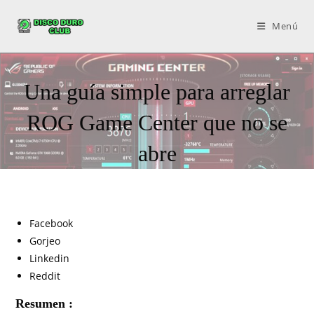
Menú
Una guía simple para arreglar
ROG Game Center que no se
abre
Facebook
Gorjeo
Linkedin
Reddit
Resumen :