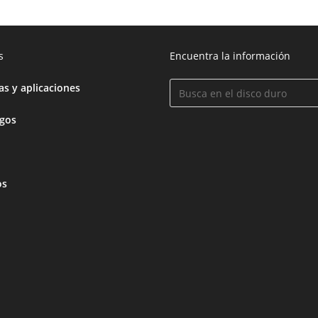
s
Encuentra la información
s y aplicaciones
egos
os