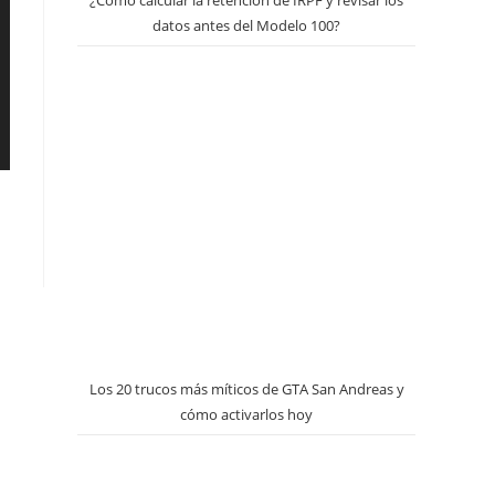
¿Cómo calcular la retención de IRPF y revisar los
datos antes del Modelo 100?
Los 20 trucos más míticos de GTA San Andreas y
cómo activarlos hoy