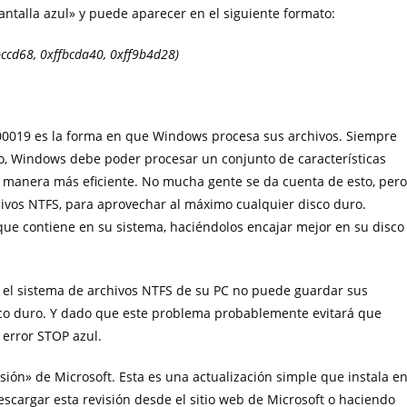
talla azul» y puede aparecer en el siguiente formato:
ccd68, 0xffbcda40, 0xff9b4d28)
000019 es la forma en que Windows procesa sus archivos. Siempre
o, Windows debe poder procesar un conjunto de características
la manera más eficiente. No mucha gente se da cuenta de esto, pero
ivos NTFS, para aprovechar al máximo cualquier disco duro.
e contiene en su sistema, haciéndolos encajar mejor en su disco
 el sistema de archivos NTFS de su PC no puede guardar sus
sco duro. Y dado que este problema probablemente evitará que
error STOP azul.
ión» de Microsoft. Esta es una actualización simple que instala e
scargar esta revisión desde el sitio web de Microsoft o haciendo