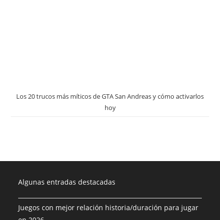
Los 20 trucos más míticos de GTA San Andreas y cómo activarlos
hoy
Algunas entradas destacadas
Juegos con mejor relación historia/duración para jugar
en 2026