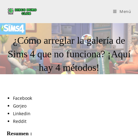
Menú
¿Cómo arreglar la galería de
Sims 4 que no funciona? ¡Aquí
hay 4 métodos!
Facebook
Gorjeo
Linkedin
Reddit
Resumen :