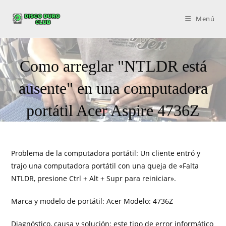
Menú
Como arreglar "NTLDR está
ausente" en una computadora
portátil Acer Aspire 4736Z
Problema de la computadora portátil: Un cliente entró y
trajo una computadora portátil con una queja de «Falta
NTLDR, presione Ctrl + Alt + Supr para reiniciar».
Marca y modelo de portátil: Acer Modelo: 4736Z
Diagnóstico, causa y solución: este tipo de error informático