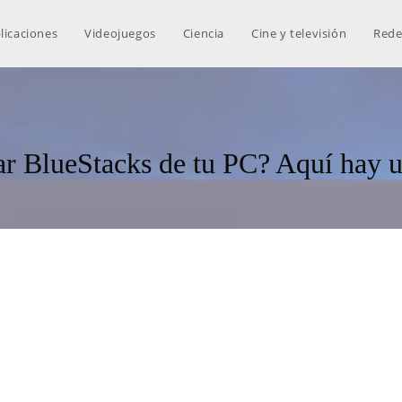
licaciones
Videojuegos
Ciencia
Cine y televisión
Rede
r BlueStacks de tu PC? Aquí hay 