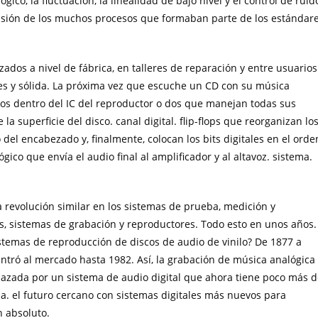
ógico, la fluctuación, la linealidad de bajo nivel y el control de ruid
ón de los muchos procesos que formaban parte de los estándar
os a nivel de fábrica, en talleres de reparación y entre usuarios
res y sólida. La próxima vez que escuche un CD con su música
ados dentro del IC del reproductor o dos que manejan todas sus
la superficie del disco. canal digital. flip-flops que reorganizan lo
o del encabezado y, finalmente, colocan los bits digitales en el orde
gico que envía el audio final al amplificador y al altavoz. sistema.
 revolución similar en los sistemas de prueba, medición y
os, sistemas de grabación y reproductores. Todo esto en unos años.
istemas de reproducción de discos de audio de vinilo? De 1877 a
 entró al mercado hasta 1982. Así, la grabación de música analógica
azada por un sistema de audio digital que ahora tiene poco más d
. el futuro cercano con sistemas digitales más nuevos para
 absoluto.