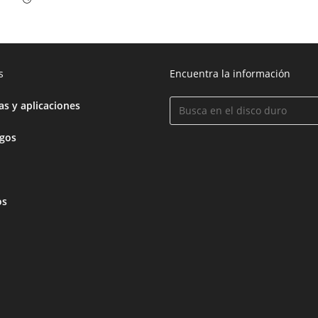
s
Encuentra la información
s y aplicaciones
egos
os