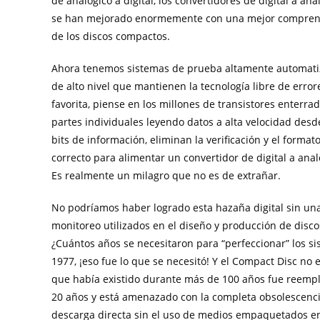
de analógico a digital, los convertidores de digital a anal
se han mejorado enormemente con una mejor comprensi
de los discos compactos.
Ahora tenemos sistemas de prueba altamente automatizad
de alto nivel que mantienen la tecnología libre de erro
favorita, piense en los millones de transistores enterr
partes individuales leyendo datos a alta velocidad desde 
bits de información, eliminan la verificación y el format
correcto para alimentar un convertidor de digital a analó
Es realmente un milagro que no es de extrañar.
No podríamos haber logrado esta hazaña digital sin una
monitoreo utilizados en el diseño y producción de disc
¿Cuántos años se necesitaron para “perfeccionar” los s
1977, ¡eso fue lo que se necesitó! Y el Compact Disc no
que había existido durante más de 100 años fue reempl
20 años y está amenazado con la completa obsolescencia
descarga directa sin el uso de medios empaquetados en