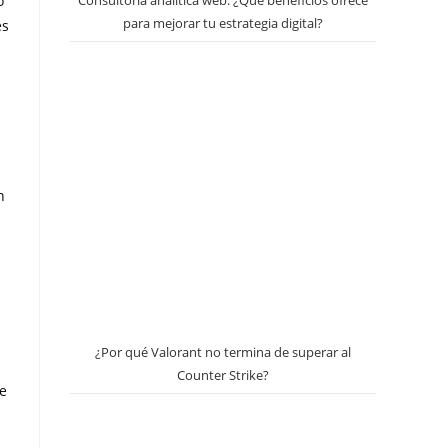
o
Consultoría analítica web: ¿Qué beneficios ofrece
para mejorar tu estrategia digital?
es
s
n
¿Por qué Valorant no termina de superar al
Counter Strike?
e