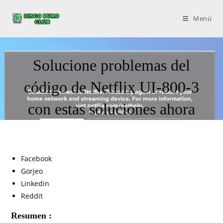
Menú
Solucione problemas del
código de Netflix UI-800-3
con estas soluciones ahora
Facebook
Gorjeo
Linkedin
Reddit
Resumen :