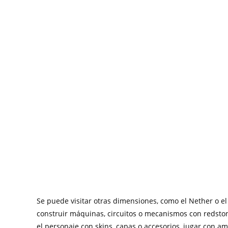
Se puede visitar otras dimensiones, como el Nether o 
construir máquinas, circuitos o mecanismos con redstone
el personaje con skins, capas o accesorios, jugar con a