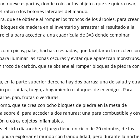
 con nueve espacios, donde colocar los objetos que se quiera usar,
l ratón o los botones laterales del mando.
a, que se obtiene al romper los troncos de los árboles, para crear
 bloques de madera en el inventario y arrastrar el resultado a la
obre ella para acceder a una cuadrícula de 3×3 donde combinar
omo picos, palas, hachas o espadas, que facilitarán la recolección
 para iluminar las zonas oscuras y evitar que aparezcan monstruos
un trozo de carbón, que se obtiene al romper bloques de piedra con
a, en la parte superior derecha hay dos barras: una de salud y otr
año por caídas, fuego, ahogamiento o ataques de enemigos. Para
rne, pan, frutas o verduras.
horno, que se crea con ocho bloques de piedra en la mesa de
lsa sobre él para acceder a dos ranuras: una para combustible y otr
n u otros objetos inflamables.
 el ciclo día-noche, el juego tiene un ciclo de 20 minutos, de los
se podrá explorar el mundo con tranquilidad, pero durante la noche