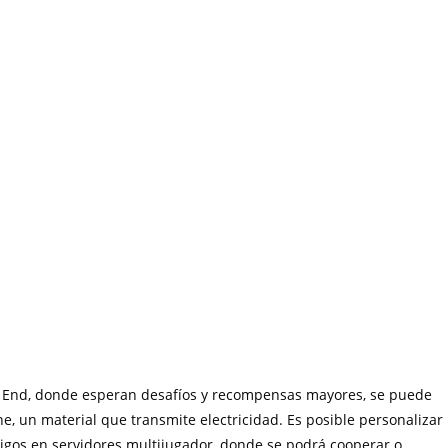
el End, donde esperan desafíos y recompensas mayores, se puede
, un material que transmite electricidad. Es posible personalizar
migos en servidores multijugador, donde se podrá cooperar o