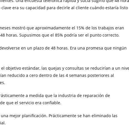
 clientes. Una encuesta telefónica rápida y sucia sugirió que 48 hor
clave era su capacidad para decirle al cliente cuándo estaría listo
 meses mostró que aproximadamente el 15% de los trabajos eran
8 horas. Supusimos que el 85% podría ser el punto correcto.
en devolverse en un plazo de 48 horas. Era una promesa que ningún
l objetivo estándar, las quejas y consultas se reducirían a un nive
bían reducido a cero dentro de las 4 semanas posteriores al
es.
rásticamente a medida que la industria de reparación de
de que el servicio era confiable.
una mejor planificación. Prácticamente se han eliminado las
ial.