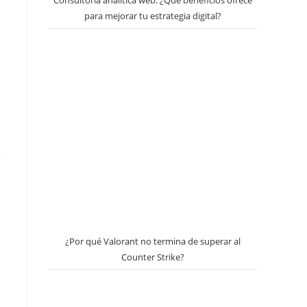
Consultoría analítica web: ¿Qué beneficios ofrece
para mejorar tu estrategia digital?
e
¿Por qué Valorant no termina de superar al
Counter Strike?